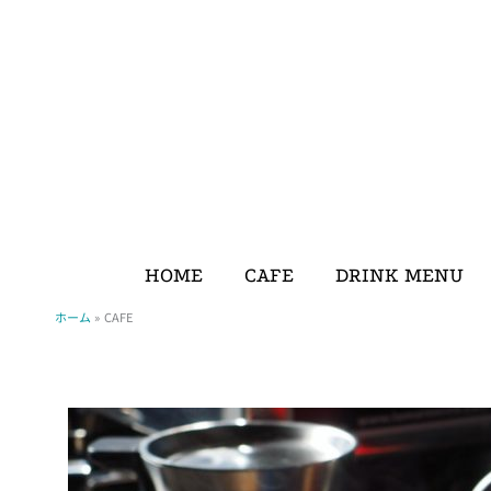
内
容
を
ス
キ
ッ
プ
HOME
CAFE
DRINK MENU
ホーム
CAFE